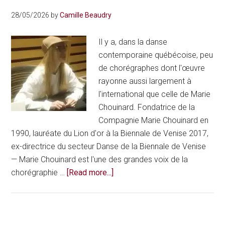
28/05/2026
by
Camille Beaudry
Il y a, dans la danse
contemporaine québécoise, peu
de chorégraphes dont l'œuvre
rayonne aussi largement à
l'international que celle de Marie
Chouinard. Fondatrice de la
Compagnie Marie Chouinard en
1990, lauréate du Lion d'or à la Biennale de Venise 2017,
ex-directrice du secteur Danse de la Biennale de Venise
— Marie Chouinard est l'une des grandes voix de la
about
chorégraphie …
[Read more...]
Marie
Chouinard,
chorégraphe
montréalaise