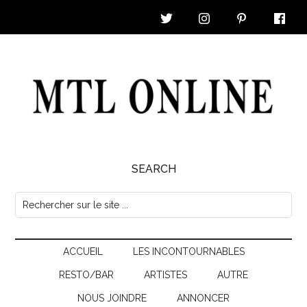
Skip
Skip
Skip
Skip
to
to
to
to
main
secondary
primary
footer
content
menu
sidebar
MTL
SEARCH
Online
Rechercher
sur
|
le
Nouvelles
ACCUEIL
LES INCONTOURNABLES
site
...
RESTO/BAR
ARTISTES
AUTRE
&
NOUS JOINDRE
ANNONCER