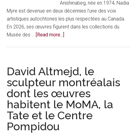
Anishinabeg, née en 1974, Nadia
Myre est devenue en deux décennies l'une des voix
artistiques autochtones les plus respectées au Canada.
En 2026, ses œuvres figurent dans les collections du
about
Musée des …
[Read more...]
Nadia
Myre,
artiste
algonquine
David Altmejd, le
et
sculpteur montréalais
l’une
dont les œuvres
des
voix
habitent le MoMA, la
autochtones
Tate et le Centre
les
plus
Pompidou
puissantes