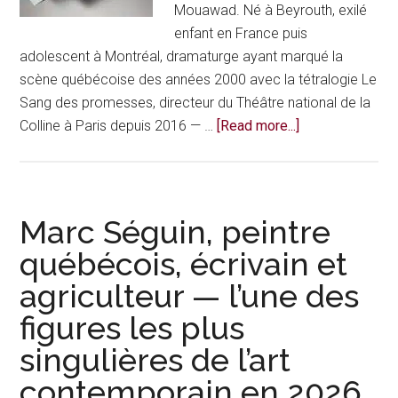
Mouawad. Né à Beyrouth, exilé
enfant en France puis
adolescent à Montréal, dramaturge ayant marqué la
scène québécoise des années 2000 avec la tétralogie Le
Sang des promesses, directeur du Théâtre national de la
about
Colline à Paris depuis 2016 — …
[Read more...]
Wajdi
Mouawad,
dramaturge
montréalais
Marc Séguin, peintre
devenu
québécois, écrivain et
directeur
agriculteur — l’une des
du
Théâtre
figures les plus
de
singulières de l’art
la
Colline
contemporain en 2026