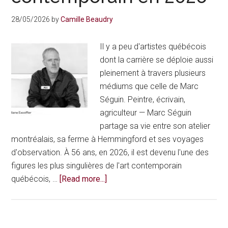
et
figure
28/05/2026
by
Camille Beaudry
mondiale
du
Il y a peu d'artistes québécois
théâtre
dont la carrière se déploie aussi
francophone
pleinement à travers plusieurs
en
médiums que celle de Marc
2026
Séguin. Peintre, écrivain,
agriculteur — Marc Séguin
partage sa vie entre son atelier
montréalais, sa ferme à Hemmingford et ses voyages
d'observation. À 56 ans, en 2026, il est devenu l'une des
figures les plus singulières de l'art contemporain
about
québécois, …
[Read more...]
Marc
Séguin,
peintre