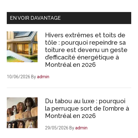
montréalais
dont
Primary
les
EN VOIR DAVANTAGE
œuvres
Sidebar
habitent
Hivers extrêmes et toits de
le
tôle : pourquoi repeindre sa
toiture est devenu un geste
MoMA,
d’efficacité énergétique à
la
Montréal en 2026
Tate
et
10/06/2026
By
admin
le
Centre
Pompidou
Du tabou au luxe : pourquoi
la perruque sort de l’ombre à
Montréal en 2026
29/05/2026
By
admin