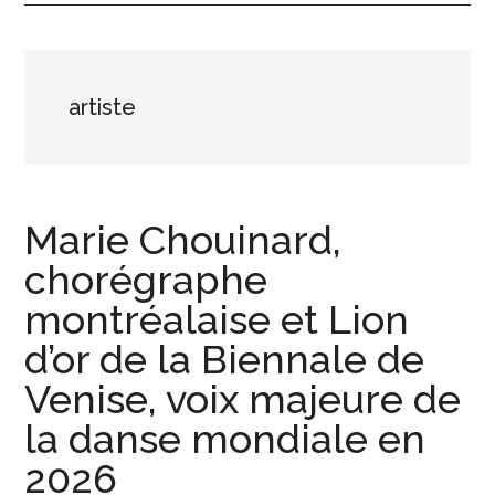
actualités
de
artiste
la
vie
Marie Chouinard,
urbaine
chorégraphe
à
montréalaise et Lion
Montréal
d’or de la Biennale de
Venise, voix majeure de
la danse mondiale en
2026