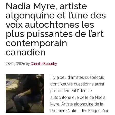
québécois,
Nadia Myre, artiste
écrivain
algonquine et l’une des
et
voix autochtones les
agriculteur
—
plus puissantes de l’art
l’une
contemporain
des
figures
canadien
les
plus
28/05/2026
by
Camille Beaudry
singulières
de
Il y a peu d'artistes québécois
l’art
dont l'œuvre questionne aussi
contemporain
profondément l'identité
en
autochtone que celle de Nadia
2026
Myre. Artiste algonquine de la
Première Nation des Kitigan Zibi