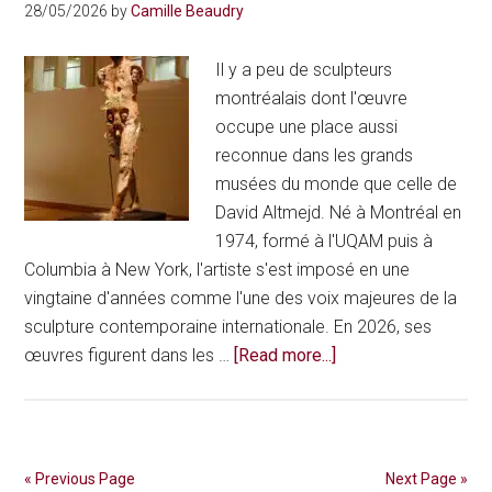
de
28/05/2026
by
Camille Beaudry
l’art
contemporain
Il y a peu de sculpteurs
canadien
montréalais dont l'œuvre
occupe une place aussi
reconnue dans les grands
musées du monde que celle de
David Altmejd. Né à Montréal en
1974, formé à l'UQAM puis à
Columbia à New York, l'artiste s'est imposé en une
vingtaine d'années comme l'une des voix majeures de la
sculpture contemporaine internationale. En 2026, ses
about
œuvres figurent dans les …
[Read more...]
David
Altmejd,
le
sculpteur
« Previous Page
Next Page »