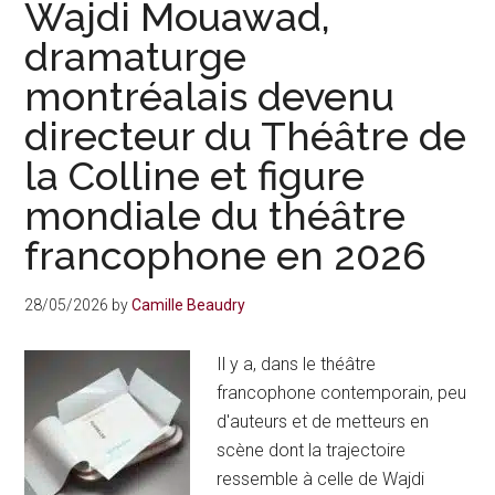
Wajdi Mouawad,
et
dramaturge
Lion
montréalais devenu
d’or
de
directeur du Théâtre de
la
la Colline et figure
Biennale
de
mondiale du théâtre
Venise,
francophone en 2026
voix
majeure
28/05/2026
by
Camille Beaudry
de
la
Il y a, dans le théâtre
danse
francophone contemporain, peu
mondiale
d'auteurs et de metteurs en
en
scène dont la trajectoire
2026
ressemble à celle de Wajdi