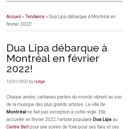
actualités
Accueil
»
Tendance
»
Dua Lipa débarque à Montréal en
de
février 2022!
la
Dua Lipa débarque à
vie
Montréal en février
urbaine
2022!
à
15/01/2022
by
redge
Montréal
Chaque année, certaines parties du monde vibrent au son
de la musique des plus grands artistes. La ville de
Montréal
ne fait pas exception à cette règle. Elle
accueille en février 2022, l’artiste populaire
Dua Lipa
au
Centre Bell
pour une soirée de folie pour ses fans et ses