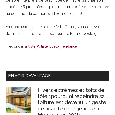
Célèbre interprète de Stay, tube de l’heure, sa chanson
lancée le 9 juillet s’est rapidement imposée et se retrouve
au sommet du palmarès Billboard Hot 100.
En conclusion, sur le site de MTL Online, vous aurez des
détails sur l’artiste et sur sa tournée Future Nostalgia.
Filed Under:
artiste
,
Artiste locaux
,
Tendance
Primary
EN VOIR DAVANTAGE
Sidebar
Hivers extrêmes et toits de
tôle : pourquoi repeindre sa
toiture est devenu un geste
d’efficacité énergétique à
Montréal en 2026