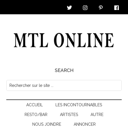
Skip
Skip
Skip
Skip
to
to
to
to
main
secondary
primary
footer
content
menu
sidebar
MTL
SEARCH
Online
Rechercher
sur
|
le
Nouvelles
ACCUEIL
LES INCONTOURNABLES
site
...
RESTO/BAR
ARTISTES
AUTRE
&
NOUS JOINDRE
ANNONCER