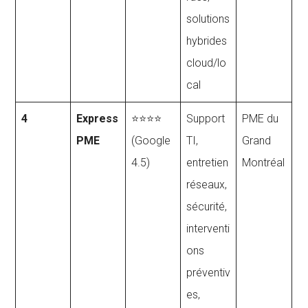
solutions
hybrides
cloud/lo
cal
4
Express
⭐⭐⭐⭐
Support
PME du
PME
(Google
TI,
Grand
4.5)
entretien
Montréal
réseaux,
sécurité,
interventi
ons
préventiv
es,