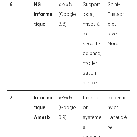
6
NG
⭐⭐⭐½
Support
Saint-
Informa
(Google
local,
Eustach
tique
3.8)
mises à
e et
jour,
Rive-
sécurité
Nord
de base,
moderni
sation
simple
7
Informa
⭐⭐⭐½
Installati
Repentig
tique
(Google
on
ny et
Amerix
3.9)
système
Lanaudiè
s,
re
réseauti