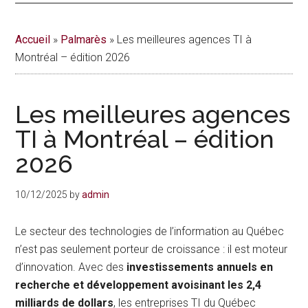
actualités
Accueil
»
Palmarès
»
Les meilleures agences TI à
de
Montréal – édition 2026
la
Les meilleures agences
vie
TI à Montréal – édition
urbaine
2026
à
10/12/2025
by
admin
Montréal
Le secteur des technologies de l’information au Québec
n’est pas seulement porteur de croissance : il est moteur
d’innovation. Avec des
investissements annuels en
recherche et développement avoisinant les 2,4
milliards de dollars
, les entreprises TI du Québec