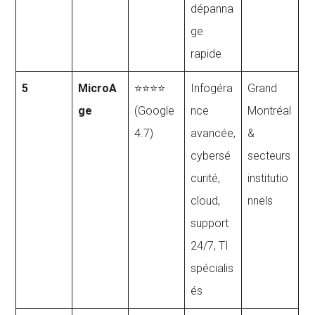
dépanna
ge
rapide
5
MicroA
⭐⭐⭐⭐
Infogéra
Grand
ge
(Google
nce
Montréal
4.7)
avancée,
&
cybersé
secteurs
curité,
institutio
cloud,
nnels
support
24/7, TI
spécialis
és