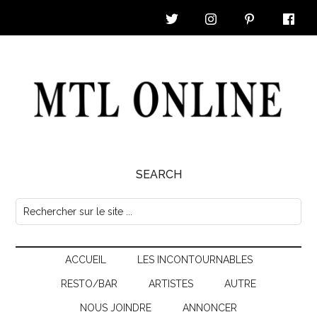
Skip
Skip
Skip
Skip
to
to
to
to
main
secondary
primary
footer
content
menu
sidebar
MTL
SEARCH
Online
Rechercher
sur
|
le
Nouvelles
ACCUEIL
LES INCONTOURNABLES
site
...
RESTO/BAR
ARTISTES
AUTRE
&
NOUS JOINDRE
ANNONCER