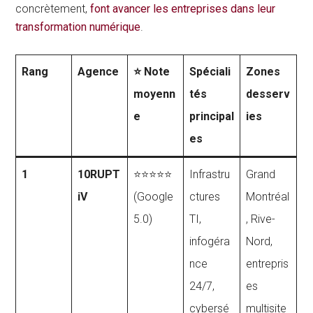
concrètement,
font avancer les entreprises dans leur
transformation numérique
.
Rang
Agence
⭐ Note
Spéciali
Zones
moyenn
tés
desserv
e
principal
ies
es
1
10RUPT
⭐⭐⭐⭐⭐
Infrastru
Grand
iV
(Google
ctures
Montréal
5.0)
TI,
, Rive-
infogéra
Nord,
nce
entrepris
24/7,
es
cybersé
multisite