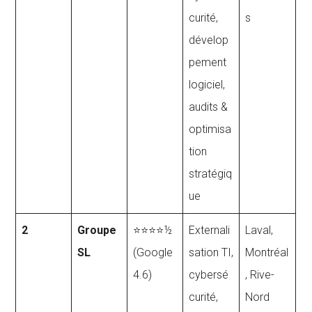
curité,
s
dévelop
pement
logiciel,
audits &
optimisa
tion
stratégiq
ue
2
Groupe
⭐⭐⭐⭐½
Externali
Laval,
SL
(Google
sation TI,
Montréal
4.6)
cybersé
, Rive-
curité,
Nord