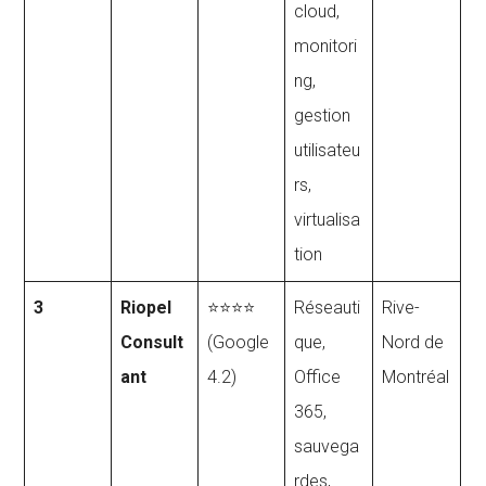
cloud,
monitori
ng,
gestion
utilisateu
rs,
virtualisa
tion
3
Riopel
⭐⭐⭐⭐
Réseauti
Rive-
Consult
(Google
que,
Nord de
ant
4.2)
Office
Montréal
365,
sauvega
rdes,