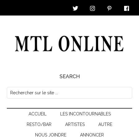
Skip
Skip
Skip
Skip
to
to
to
to
main
secondary
primary
footer
content
menu
sidebar
MTL
SEARCH
Online
Rechercher
sur
|
le
Nouvelles
ACCUEIL
LES INCONTOURNABLES
site
...
RESTO/BAR
ARTISTES
AUTRE
&
NOUS JOINDRE
ANNONCER