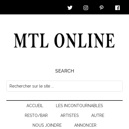
Skip
Skip
Skip
Skip
to
to
to
to
main
secondary
primary
footer
content
menu
sidebar
MTL
SEARCH
Online
Rechercher
sur
|
le
Nouvelles
ACCUEIL
LES INCONTOURNABLES
site
...
RESTO/BAR
ARTISTES
AUTRE
&
NOUS JOINDRE
ANNONCER