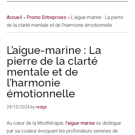
actualités
Accueil
»
Promo Entreprises
»
L’aigue-marine : La pierre
de
de la clarté mentale et de l’harmonie émotionnelle
la
L’aigue-marine : La
vie
pierre de la clarté
urbaine
mentale et de
à
l’harmonie
émotionnelle
Montréal
29/10/2024
by
redge
Au cœur de la lithothérapie,
l’aigue-marine
se distingue
par sa couleur évoquant les profondeurs sereines de