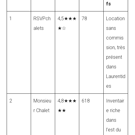
fs
1
RSVPch
4,5★★★
78
Location
alets
★☆
sans
commis
sion, très
présent
dans
Laurentid
es
2
Monsieu
4,8★★★
618
Inventair
r Chalet
★★
e riche
dans
l’est du