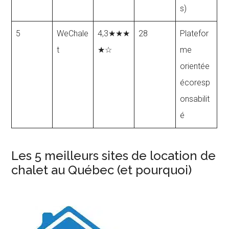
s)
5
WeChale
4,3★★★
28
Platefor
t
★☆
me
orientée
écoresp
onsabilit
é
Les 5 meilleurs sites de location de
chalet au Québec (et pourquoi)