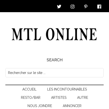
Skip
Skip
Skip
Skip
to
to
to
to
main
secondary
primary
footer
content
menu
sidebar
MTL
SEARCH
Online
Rechercher
sur
|
le
Nouvelles
ACCUEIL
LES INCONTOURNABLES
site
...
RESTO/BAR
ARTISTES
AUTRE
&
NOUS JOINDRE
ANNONCER