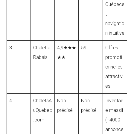
Québece
t
navigatio
n intuitive
3
Chalet à
4,9★★★
59
Offres
Rabais
★★
promoti
onnelles
attractiv
es
4
ChaletsA
Non
Non
Inventair
uQuebec
précisé
précisé
e massif
.com
(+4000
annonce