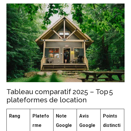
Tableau comparatif 2025 – Top 5
plateformes de location
Rang
Platefo
Note
Avis
Points
rme
Google
Google
distincti