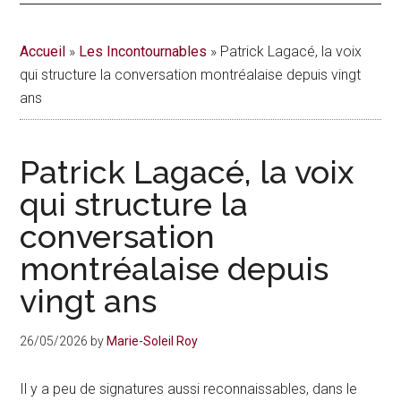
actualités
Accueil
»
Les Incontournables
»
Patrick Lagacé, la voix
de
qui structure la conversation montréalaise depuis vingt
ans
la
vie
Patrick Lagacé, la voix
urbaine
qui structure la
conversation
à
montréalaise depuis
Montréal
vingt ans
26/05/2026
by
Marie-Soleil Roy
Il y a peu de signatures aussi reconnaissables, dans le