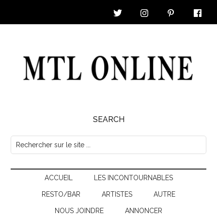
Skip
Skip
Skip
Skip
to
to
to
to
main
secondary
primary
footer
content
menu
sidebar
MTL
SEARCH
Online
Rechercher
sur
|
le
Nouvelles
ACCUEIL
LES INCONTOURNABLES
site
...
RESTO/BAR
ARTISTES
AUTRE
&
NOUS JOINDRE
ANNONCER