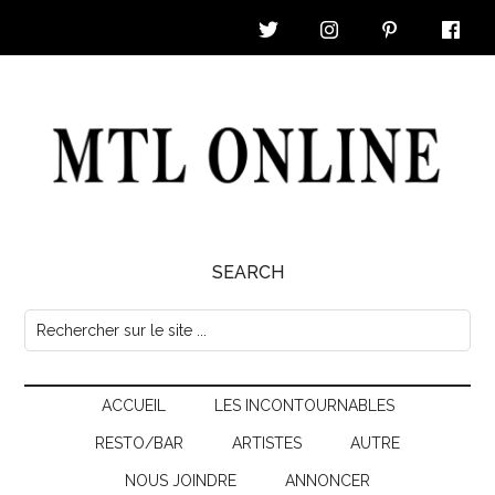
Skip
Skip
Skip
Skip
to
to
to
to
main
secondary
primary
footer
content
menu
sidebar
MTL
SEARCH
Online
Rechercher
sur
|
le
Nouvelles
ACCUEIL
LES INCONTOURNABLES
site
...
RESTO/BAR
ARTISTES
AUTRE
&
NOUS JOINDRE
ANNONCER