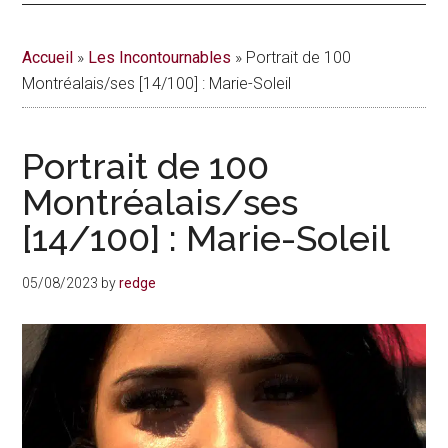
actualités
Accueil
»
Les Incontournables
»
Portrait de 100
de
Montréalais/ses [14/100] : Marie-Soleil
la
Portrait de 100
vie
Montréalais/ses
urbaine
[14/100] : Marie-Soleil
à
05/08/2023
by
redge
Montréal