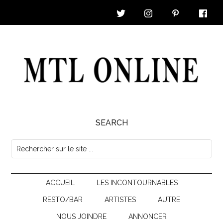
Skip
Skip
Skip
Skip
to
to
to
to
main
secondary
primary
footer
content
menu
sidebar
MTL
SEARCH
Online
Rechercher
sur
|
le
Nouvelles
ACCUEIL
LES INCONTOURNABLES
site
...
RESTO/BAR
ARTISTES
AUTRE
&
NOUS JOINDRE
ANNONCER