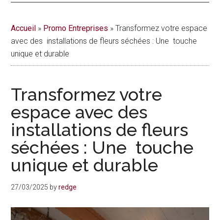
actualités
Accueil
»
Promo Entreprises
»
Transformez votre espace
de
avec des installations de fleurs séchées : Une touche
unique et durable
la
vie
Transformez votre
urbaine
espace avec des
installations de fleurs
à
séchées : Une touche
Montréal
unique et durable
27/03/2025
by
redge