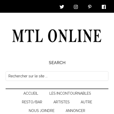
Skip
Skip
Skip
Skip
to
to
to
to
main
secondary
primary
footer
content
menu
sidebar
MTL
SEARCH
Online
Rechercher
sur
|
le
Nouvelles
ACCUEIL
LES INCONTOURNABLES
site
...
RESTO/BAR
ARTISTES
AUTRE
&
NOUS JOINDRE
ANNONCER